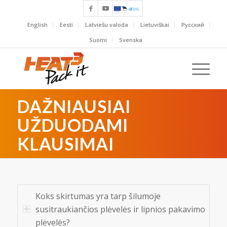
English
Eesti
Latviešu valoda
Lietuviškai
Русский
Suomi
Svenska
DAŽNIAUSIAI
UŽDUODAMI
KLAUSIMAI
Koks skirtumas yra tarp šilumoje
susitraukiančios plėvelės ir lipnios pakavimo
plėvelės?