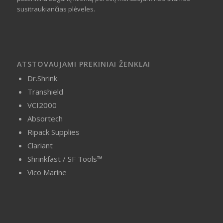
susitraukiančias plėveles.
ATSTOVAUJAMI PREKINIAI ŽENKLAI
Dr.Shrink
Transhield
VCI2000
Absortech
Ripack Supplies
Clariant
Shrinkfast / SF Tools™
Vico Marine