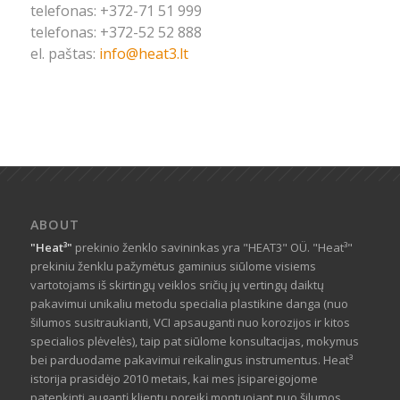
telefonas: +372-71 51 999
telefonas: +372-52 52 888
el. paštas:
info@heat3.lt
ABOUT
"Heat³"
prekinio ženklo savininkas yra "HEAT3" OÜ. "Heat³"
prekiniu ženklu pažymėtus gaminius siūlome visiems
vartotojams iš skirtingų veiklos sričių jų vertingų daiktų
pakavimui unikaliu metodu specialia plastikine danga (nuo
šilumos susitraukianti, VCI apsauganti nuo korozijos ir kitos
specialios plėvelės), taip pat siūlome konsultacijas, mokymus
bei parduodame pakavimui reikalingus instrumentus. Heat³
istorija prasidėjo 2010 metais, kai mes įsipareigojome
patenkinti augantį klientų poreikį montuojant nuo šilumos