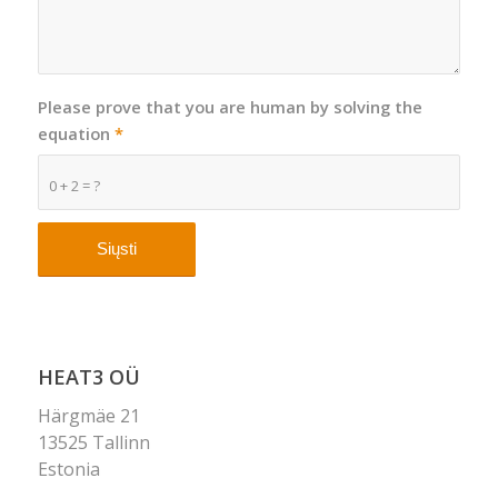
Please prove that you are human by solving the
equation
*
0 + 2 = ?
HEAT3 OÜ
Härgmäe 21
13525 Tallinn
Estonia