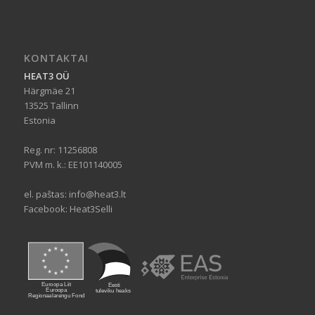
KONTAKTAI
HEAT3 OÜ
Härgmäe 21
13525 Tallinn
Estonia
Reg. nr: 11256808
PVM m. k.: EE101140005
el. paštas:
info@heat3.lt
Facebook:
Heat3Selli