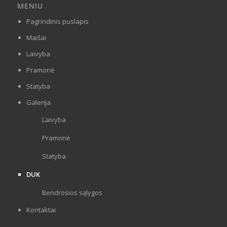
MENIU
Pagrindinis puslapis
Maišai
Laivyba
Pramonė
Statyba
Galerija
Laivyba
Pramonė
Statyba
DUK
Bendrosios sąlygos
Kontaktai